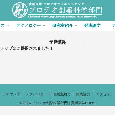
ンス
テクノロジー
研究室紹介
発表論文
予算獲得
ドステップ２に採択されました！
アナウンス
テクノロジー
研究室紹介
発表論文
アクセス
© 2024 プロテオ創薬科学部門 | 愛媛大学PROS.